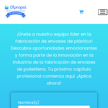
X
Solicita tu Cotización
¡Únete a nuestro equipo líder en la
fabricación de envases de plástico!
Descubre oportunidades emocionantes
y forma parte de la innovación en la
industria de la fabricación de envases
de polietileno. Tu próximo capítulo
profesional comienza aquí. ¡Aplica
ahora!
Nombre(s)