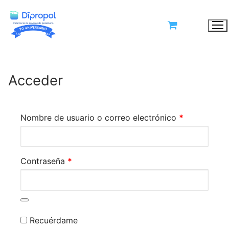
Ir
al
X
contenido
Solicita tu Cotización
Acceder
Obligatorio
Nombre de usuario o correo electrónico
*
Obligatorio
Contraseña
*
Recuérdame