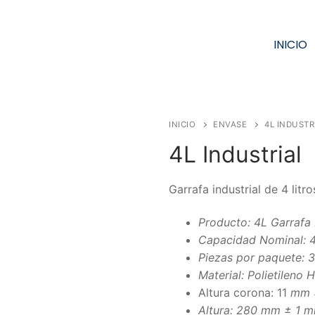
INICIO
Solicita tu Cotización
INICIO
ENVASE
4L INDUSTR
4L Industrial
Garrafa industrial de 4 litr
Producto: 4L Garrafa I
Capacidad Nominal: 4
Piezas por paquete: 
Material: Polietileno 
Altura corona: 11
mm 
Altura: 280 mm ± 1 