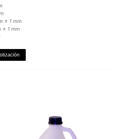
m
mm
mm ± 1 mm
mm ± 1 mm
0
otización