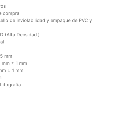
ros
de compra
ello de inviolabilidad y empaque de PVC y
HD (Alta Densidad.)
al
0.5 mm
04 mm ± 1 mm
4 mm ± 1 mm
n
Litografía