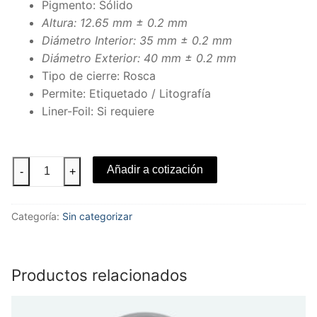
Pigmento: Sólido
Altura: 12.65 mm ± 0.2 mm
Diámetro Interior: 35 mm ± 0.2 mm
Diámetro Exterior: 40 mm ± 0.2 mm
Tipo de cierre: Rosca
Permite: Etiquetado / Litografía
Liner-Foil: Si requiere
Tapa
Añadir a cotización
-
+
R-
38/400
cantidad
Categoría:
Sin categorizar
Productos relacionados